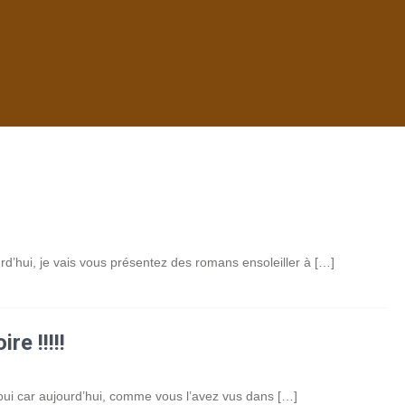
urd’hui, je vais vous présentez des romans ensoleiller à […]
re !!!!!
 oui car aujourd’hui, comme vous l’avez vus dans […]